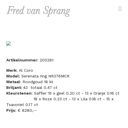
Artikelnummer:
200281
Merk:
Al Coro
Model:
Serenata ring NR376MCR
Metaal:
Roodgoud 18 kt
Briljant:
43 totaal 0.47 ct
Kleurstenen:
Saffier 15 x geel 0.20 ct - 13 x Oranje 0.16 ct
18 x Roze 0.23 ct - 13 x Lila 0.18 ct - 15 x
Tsavoriet 0.17 ct
Prijs:
€ 8280,--