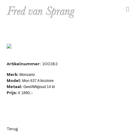
Artikelnummer:
200383
Merk:
Monzario
Model:
Mon 637 A bicolore
Metaal:
Geel/Witgoud 14 kt
Prijs:
€ 1890,--
Terug