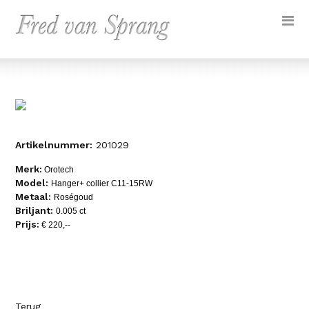
Artikelnummer:
201029
Merk:
Orotech
Model:
Hanger+ collier C11-15RW
Metaal:
Roségoud
Briljant:
0.005 ct
Prijs:
€ 220,--
Terug