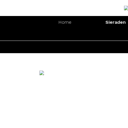
Home
Sieraden
Ringen
Oorsierade
Ringen
Oorsierade