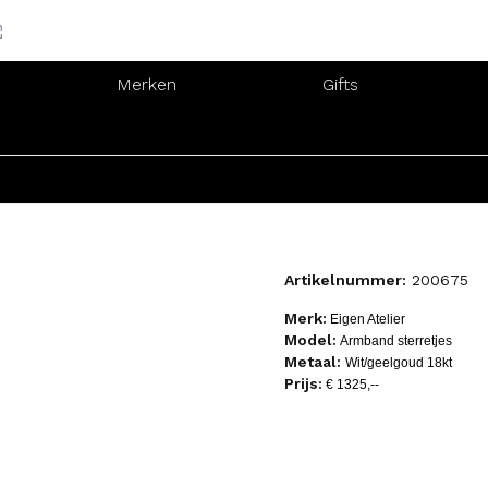
Merken
Gifts
n
Armbanden
Colliers
n
Armbanden
Colliers
Artikelnummer:
200675
Merk:
Eigen Atelier
Model:
Armband sterretjes
Metaal:
Wit/geelgoud 18kt
Prijs:
€ 1325,--