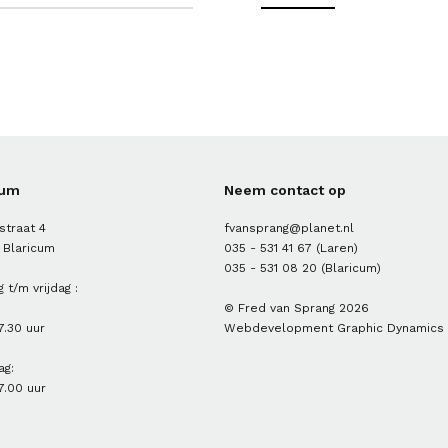
cum
Neem contact op
straat 4
fvansprang@planet.nl
 Blaricum
035 - 531 41 67
(Laren)
035 - 531 08 20
(Blaricum)
 t/m vrijdag :
© Fred van Sprang 2026
7.30 uur
Webdevelopment
Graphic Dynamics
ag:
7.00 uur