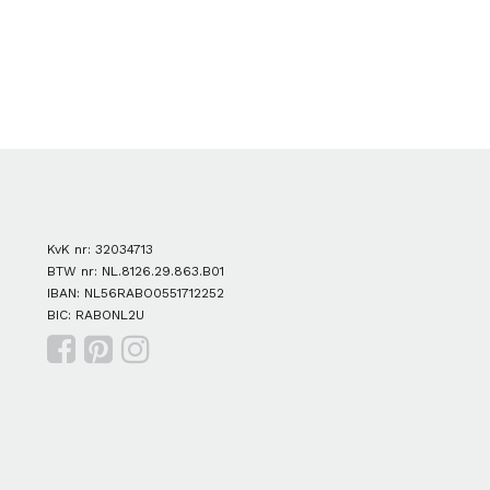
KvK nr: 32034713
BTW nr: NL.8126.29.863.B01
IBAN: NL56RABO0551712252
BIC: RABONL2U