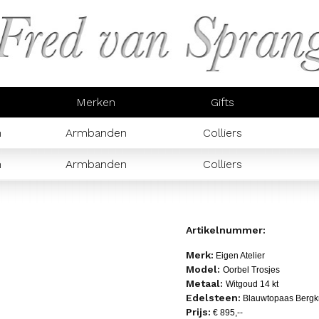
Merken
Gifts
n
Armbanden
Colliers
n
Armbanden
Colliers
Artikelnummer:
Merk:
Eigen Atelier
Model:
Oorbel Trosjes
Metaal:
Witgoud 14 kt
Edelsteen:
Blauwtopaas Bergkr
Prijs:
€ 895,--